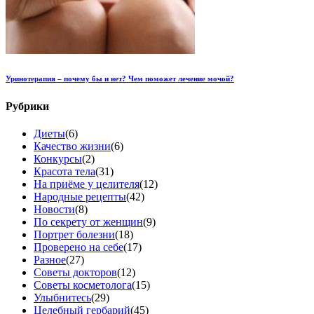
Уринотерапия – почему бы и нет? Чем поможет лечение мочой?
Рубрики
Диеты
(6)
Качество жизни
(6)
Конкурсы
(2)
Красота тела
(31)
На приёме у целителя
(12)
Народные рецепты
(42)
Новости
(8)
По секрету от женщин
(9)
Портрет болезни
(18)
Проверено на себе
(17)
Разное
(27)
Советы докторов
(12)
Советы косметолога
(15)
Улыбнитесь
(29)
Целебный гербарий
(45)