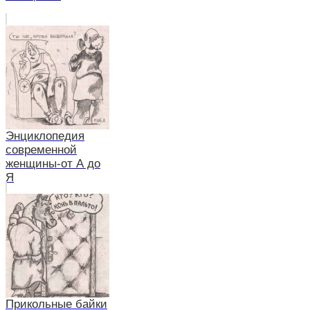
Энциклопедия
современной
женщины-от А до
Я
Прикольные байки