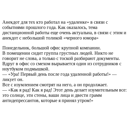
Анекдот для тех кто работал на «удаленке» в связи с
событиями прошлого года. Как оказалось, тема
дистанционной работы еще очень актуальна, в связи с этим и
анекдот с небольшой толикой «черного юмора»
Понедельник
,
большой
офис
крупной
компании
.
В
помещении
сидит
группа
грустных
людей
.
Никто
не
говорит
не
слова
,
а
только
с
тоской
разбирают
документы
.
Вдруг
в
офис
со
смехом
вырывается
один
из
сотрудников
с
ноутбуком
подмышкой
.
— «
Ура
!
Первый
день
после
года
удаленной
работы
!» —
ликует
он
.
Все
с
изумлением
смотрят
на
него
,
а
он
продолжает
.
— «
Как
я
рад
!
Как
я
рад
!
Этот
день
делает
изумительным
все
:
это
солнце
,
эти
стены
,
ваши
лица
и
двести
грамм
антидепрессантов
,
которые
я
принял
утром
!»