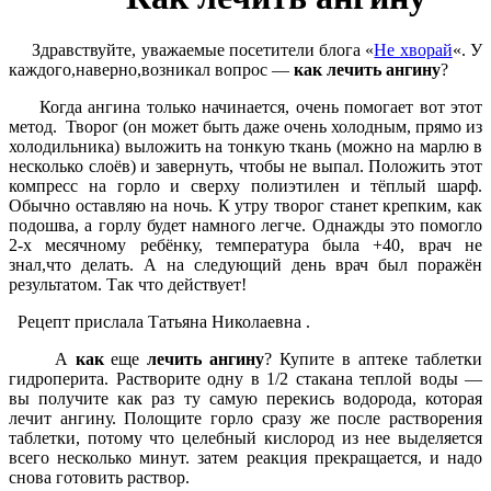
Здравствуйте, уважаемые посетители блога «
Не хворай
«. У
каждого,наверно,возникал вопрос —
как лечить ангину
?
Когда ангина только начинается, очень помогает вот этот
метод. Творог (он может быть даже очень холодным, прямо из
холодильника) выложить на тонкую ткань (можно на марлю в
несколько слоёв) и завернуть, чтобы не выпал. Положить этот
компресс на горло и сверху полиэтилен и тёплый шарф.
Обычно оставляю на ночь. К утру творог станет крепким, как
подошва, а горлу будет намного легче. Однажды это помогло
2-х месячному ребёнку, температура была +40, врач не
знал,что делать. А на следующий день врач был поражён
результатом. Так что действует!
Рецепт прислала Татьяна Николаевна .
А
как
еще
лечить ангину
? Купите в аптеке таблетки
гидроперита. Растворите одну в 1/2 стакана теплой воды —
вы получите как раз ту самую перекись водорода, которая
лечит ангину. Полощите горло сразу же после растворения
таблетки, потому что целебный кислород из нее выделяется
всего несколько минут. затем реакция прекращается, и надо
снова готовить раствор.