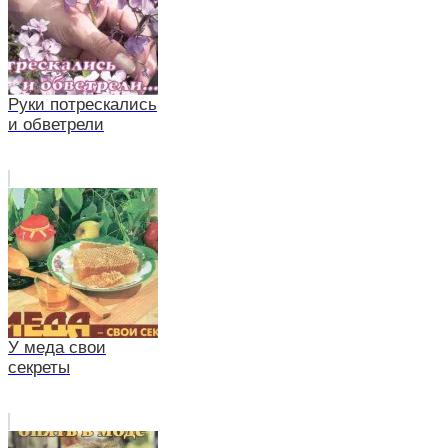
Руки потрескались
и обветрели
У меда свои
секреты