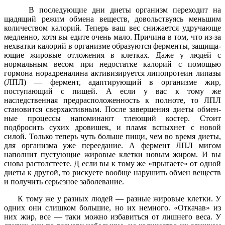
В последующие дни диеты организм пе­реходит на
щадящий режим обмена веществ, довольствуясь меньшим
количеством кало­рий. Теперь ваш вес снижается удручающе
медленно, хотя вы едите очень мало. При­чина в том, что из-за
нехватки калорий в организме образуются ферменты, защища­
ющие жировые отложения в клетках. Даже у людей с
нормальным весом при недостатке калорий с помощью
гормона норадренали­на активизируется липопротеин липазы
(ЛПЛ) — фермент, адаптирующий в организ­ме жир,
поступающий с пищей. А если у вас к тому же
наследственная предрасположен­ность к полноте, то ЛПЛ
становится сверхак­тивным. После завершения диеты обмен­
ные процессы напоминают тлеющий костер. Стоит
подбросить сухих дровишек, и пламя вспыхнет с новой
силой. Только теперь чуть больше пищи, чем во время диеты,
для орга­низма уже переедание. А фермент ЛПЛ ми­гом
наполнит пустующие жировые клетки новым жиром. И вы
снова растолстеете. Д если вы к тому же «прыгаете» от одной
диеты к другой, то рискуете вообще нарушить обмен веществ
и получить серьезное забо­левание.
К тому же у разных людей — разные жиро­вые клетки. У
одних они слишком большие, но их немного. «Откачав» из
них жир, все­ — таки можно избавиться от лишнего веса. У