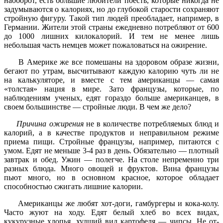
наоборот, есть большие любители поесть, которые никогда не
задумываются о калориях, но до глубокой старости сохраня­ют
стройную фигуру. Такой тип людей преобладает, например, в
Германии. Жители этой страны ежедневно потребляют от 600
до 1000 лишних килокалорий. И тем не ме­нее лишь
небольшая часть немцев может пожаловаться на ожирение.
В Америке же все помешаны на здоровом образе жизни,
бегают по утрам, высчиты­вают каждую калорию чуть ли не
на кальку­ляторе, и вместе с тем американцы — самая
«толстая» нация в мире. Зато французы, ко­торые, по
наблюдениям ученых, едят гораз­до больше американцев, в
своем большинстве — стройные люди. В чем же дело?
Причина ожирения
не в количестве потреб­ляемых блюд и
калорий, а в качестве про­дуктов и неправильном режиме
приема пищи. Стройные французы, например, пи­таются с
умом. Едят не меньше 3-4 раз в день. Обязательно — плотный
завтрак и обед. Ужин — полегче. На столе непременно три
разных блюда. Много овощей и фруктов. Вина французы
пьют много, но в основном красное, которое обладает
способностью сжигать лишние калории.
Американцы же любят хот-доги, гамбур­геры и кока-колу.
Часто жуют на ходу. Едят белый хлеб во всех видах,
кукурузные хло­пья, худший вид картофеля — чипсы. Не от­