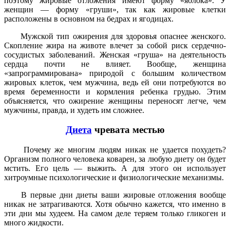
поэтому жиро­вые отложения имеют форму «яблока». У
женщин — форму «груши», так как жировые клетки
расположены в основном на бедрах и ягодицах.
Мужской тип ожирения для здоровья опас­нее женского.
Скопление жира на животе влечет за собой риск сердечно-
сосудистых заболеваний. Женская «груша» на деятель­ность
сердца почти не влияет. Вообще, женщина
«запрограммирована» природой с большим количеством
жировых клеток, чем мужчина, ведь ей они потребуются во
вре­мя беременности и кормления ребенка гру­дью. Этим
объясняется, что ожирение жен­щины переносят легче, чем
мужчины, прав­да, и худеть им сложнее.
Диета
чревата местью
Почему же многим людям никак не удает­ся похудеть?
Организм полного человека коварен, за любую диету он будет
мстить. Его цель — выжить. А для этого он использу­ет
хитроумные психологические и физио­логические механизмы.
В первые дни диеты ваши жировые отло­жения вообще
никак не затрагиваются. Хотя обычно кажется, что именно в
эти дни мы худеем. На самом деле теряем только гли­коген и
много жидкости.