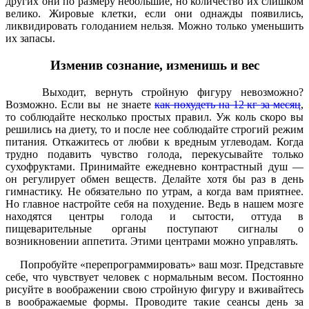
других они по размеру небольшие, но коли­чество их слишком
велико. Жировые клетки, если они однажды появились,
ликвидиро­вать голоданием нельзя. Можно только уменьшить
их запасы.
Изменив сознание, изменишь и вес
Выходит, вернуть стройную фигуру невоз­можно?
Возможно. Если вы не знаете
как похудеть на 12 кг за месяц
,
то соблюдайте несколько простых правил. Уж коль скоро вы
решились на диету, то и после нее соблюдайте строгий режим
питания. Откажитесь от любви к вредным углеводам. Когда
трудно подавить чувство голода, пе­рекусывайте только
сухофруктами. Принимайте ежедневно контрастный душ —
он ре­гулирует обмен веществ. Делайте хотя бы раз в день
гимнастику. Не обязательно по утрам, а когда вам приятнее.
Но главное ­настройте себя на похудение. Ведь в нашем мозге
находятся центры голода и сытости, оттуда в
пищеварительные органы поступа­ют сигналы о
возникновении аппетита. Эти­ми центрами можно управлять.
Попробуйте «перепрограммировать» ваш мозг. Представьте
себе, что чувствует чело­век с нормальным весом. Постоянно
рисуй­те в воображении свою стройную фигуру и вживайтесь
в воображаемые формы. Про­водите такие сеансы день за