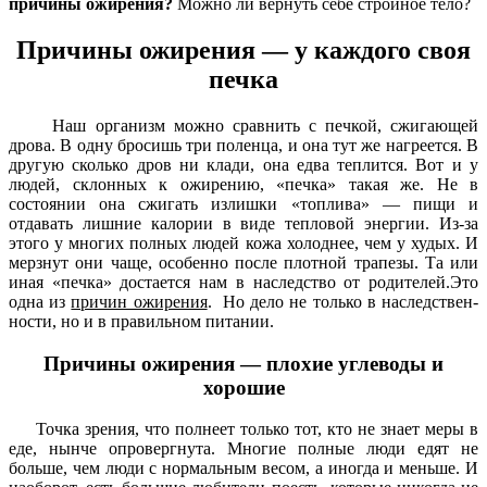
причины ожирения?
Можно ли вернуть себе стройное тело?
Причины ожирения — у каждого своя
печка
Наш организм можно сравнить с печкой, сжигающей
дрова. В одну бросишь три по­ленца, и она тут же нагреется. В
другую сколько дров ни клади, она едва теплится. Вот и у
людей, склонных к ожирению, «печ­ка» такая же. Не в
состоянии она сжигать излишки «топлива» — пищи и
отдавать лиш­ние калории в виде тепловой энергии. Из-­за
этого у многих полных людей кожа холод­нее, чем у худых. И
мерзнут они чаще, особенно после плотной трапезы. Та или
иная «печка» достается нам в наследство от родителей.Это
одна из
причин ожирения
. Но дело не только в наследствен­
ности, но и в правильном питании.
Причины ожирения — плохие углеводы и
хорошие
Точка зрения, что полнеет только тот, кто не знает меры в
еде, нынче опровергнута. Многие полные люди едят не
больше, чем люди с нормальным весом, а иногда и мень­ше. И