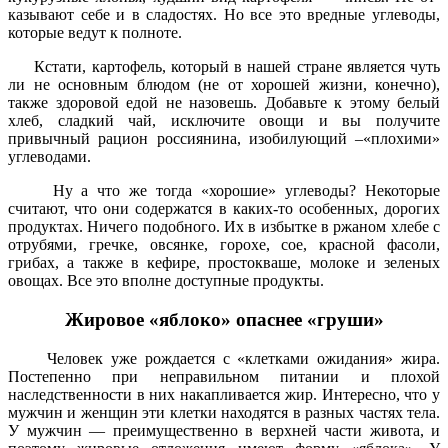
казывают себе и в сладостях. Но все это ­вредные углеводы,
которые ведут к полноте.
Кстати, картофель, который в нашей стране является чуть
ли не основным блю­дом (не от хорошей жизни, конечно),
также здоровой едой не назовешь. Добавьте к этому белый
хлеб, сладкий чай, исключи­те овощи и вы получите
привычный раци­он россиянина, изобилующий –«плохими»
углеводами.
Ну а что же тогда «хорошие» углеводы? Некоторые
считают, что они содержатся в каких-то особенных, дорогих
продуктах. Ни­чего подобного. Их в избытке в ржаном хле­бе с
отрубями, гречке, овсянке, горохе, сое, красной фасоли,
грибах, а также в кефире, простокваше, молоке и зеленых
овощах. Все это вполне доступные продукты.
Жировое «яблоко» опаснее «груши»
Человек уже рождается с «клетками ожи­дания» жира.
Постепенно при неправильном питании и плохой
наследственности в них накапливается жир. Интересно, что у
муж­чин и женщин эти клетки находятся в раз­ных частях тела.
У мужчин — преимуществен­но в верхней части живота, и