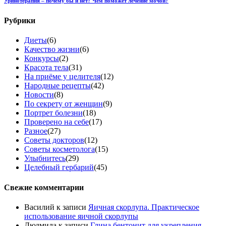
Уринотерапия – почему бы и нет? Чем поможет лечение мочой?
Рубрики
Диеты
(6)
Качество жизни
(6)
Конкурсы
(2)
Красота тела
(31)
На приёме у целителя
(12)
Народные рецепты
(42)
Новости
(8)
По секрету от женщин
(9)
Портрет болезни
(18)
Проверено на себе
(17)
Разное
(27)
Советы докторов
(12)
Советы косметолога
(15)
Улыбнитесь
(29)
Целебный гербарий
(45)
Свежие комментарии
Василий
к записи
Яичная скорлупа. Практическое
использование яичной скорлупы
Людмила
к записи
Глина бентонит для укрепления