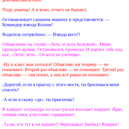
Поду-умаешь! А я знаю, отчего не бывают.
Останавливает гаишник машину и представляется:
—
Командир взвода Козлов!
Водитель потрясённо: — Взвода кого?!
Объявление на столбе: «Лечу от всех болезней». Мимо
проходит мужик. Остановился, прочитал. И ворчит себе под
нос: «Лети, лети…От всех не улетишь».
-Ну и класс мне попался! Объясняю им теорему — не
понимают. Второй раз объясняю — не понимают. Третий раз
объясняю — сам понял, а они всё равно не понимают.
-Дорогой, если я прыгну с этого моста, ты бросишься меня
спасать?
-А если я скажу «да», ты прыгнешь?
В кабинет психиатра по-пластунски вползает пациент. Врач,
снимая очки, участливо спрашивает:
-Та-ак, кто тут к на пришёл? Черепашка? Змейка? Ящерка?