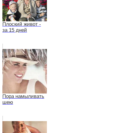
Плоский живот -
за 15 дней
Пора намыливать
шею