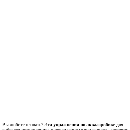
Вы любите плавать? Эти
упражнения по аквааэробике
для
гибкости позвоночника и укрепления мышц живота доставят