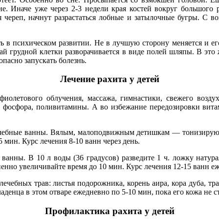
е. Иначе уже че­рез 2-3 недели края костей вокруг большого 
череп, начнут разрастаться лобные и затылочные бугры. С воз
в психическом развитии. Не в лучшую сторону меняется и его 
рай грудной клетки разворачивается в виде полей шляпы. В это
опасно запускать болезнь.
Лечение рахита у детей
иолетового облучения, массажа, гимнастики, свежего воздух
я, фосфора, поли­витамины. А во избежание пере­дозировки в
б­ные ванны. Вялым, малоподвиж­ным детишкам — тонизирующие
5 мин. Курс лечения 8-10 ванн через день.
ны. В 10 л воды (36 градусов) разведите 1 ч. ложку натурал
енно увеличивайте время до 10 мин. Курс лечения 12-15 ванн еже
ебных трав: листья подорожни­ка, корень аира, кора дуба, тра
ладенца в этом отваре еже­дневно по 5-10 мин, пока его кожа не с
Профилактика рахита у детей