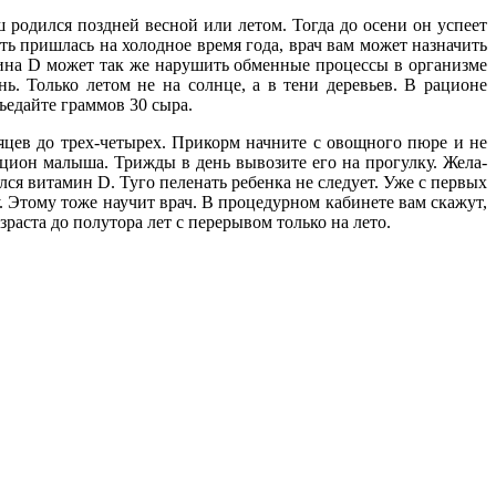
родился поздней весной или летом. Тогда до осени он ус­пеет
ть пришлась на холод­ное время года, врач вам может назначить
ина D может так же нарушить обменные процессы в организме
нь. Только летом не на солнце, а в тени деревьев. В ра­ционе
ъедайте граммов 30 сыра.
­цев до трех-четырех. Прикорм начните с овощного пюре и не
ци­он малыша. Трижды в день вывозите его на прогулку. Жела­
л­ся витамин D. Туго пеленать ре­бенка не следует. Уже с первых
 Это­му тоже научит врач. В процедур­ном кабинете вам скажут,
рас­та до полутора лет с перерывом только на лето.