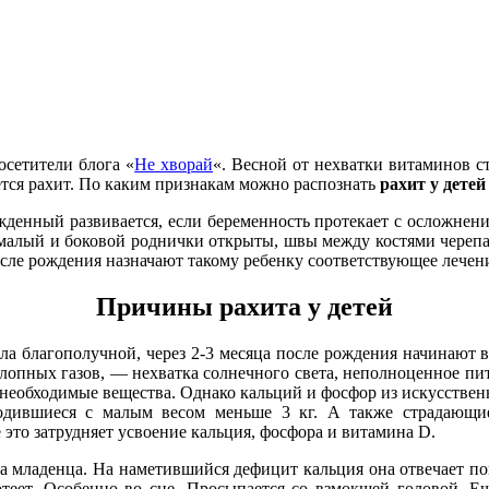
осетители блога «
Не хворай
«. Весной от нехватки витаминов с
тся ра­хит. По каким признакам можно распознать
рахит у дете
енный развивается, если беременность протекает с осложнени
 малый и боковой роднички открыты, швы между костями черепа р
сле рож­дения назначают такому ребен­ку соответствующее лечен
Причины рахита у детей
благополучной, через 2-3 меся­ца после рождения начинают во
лопных газов, — нехватка солнечного света, неполноценное пи
 необходимые вещества. Однако кальций и фосфор из ис­кусственно
ившиеся с малым весом ­меньше 3 кг. А также страдаю­щие 
это затрудняет усвоение кальция, фосфора и витамина D.
младенца. На наметившийся де­фицит кальция она отвечает по­в
отеет. Особенно во сне. Просыпается со взмокшей головой. 