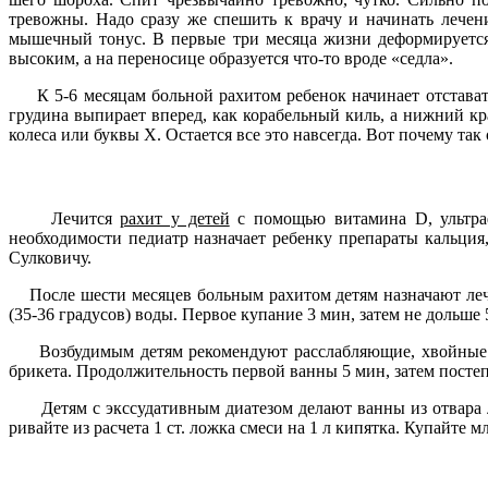
тревожны. Надо сразу же спешить к врачу и начинать лечени
мышечный тонус. В первые три месяца жизни деформирует­ся 
высоким, а на переносице обра­зуется что-то вроде «седла».
К 5-6 месяцам больной рахи­том ребенок начинает отставать 
грудина выпирает вперед, как корабельный киль, а нижний к
колеса или буквы Х. Остается все это навсегда. Вот почему так 
Лечится
рахит у детей
с помощью вита­мина D, ультраф
необходимости педиатр назначает ребенку пре­параты кальци
Сулковичу.
После шecти месяцев больным рахитом детям назначают лече
(35-­36 градусов) воды. Первое купа­ние 3 мин, затем не дольше 
Возбудимым детям рекомен­дуют расслабляющие, хвойные ван
брике­та. Продолжительность первой ванны 5 мин, затем постеп
Детям с экссудативным диате­зом делают ванны из отвара ле­ч
ривайте из расчета 1 ст. ложка смеси на 1 л кипятка. Купайте м