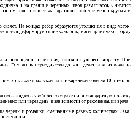
родничка и на границе черепных швов размягчатся. Сни­зится
растом голова станет «квад­ратной», лоб чрезмерно крутым и
скелет. На концах ребер образу­ются утолщения в виде четок,
 же время деформируется позво­ночник, ноги принимают форму
а и полноценно­го питания, соответствующего возрасту. При
итамина D малышу периoдически должны делать анализ мочи по
: 2 ст. ложки морской или пова­ренной соли на 10 л теплой
ьно­го жидкого хвойного экстракта или стандартную полоску
дневно или через день, в зависи­мости от рекомендации врача.
­ва череды и ромашки, смешан­ные в равных количествах. Зава­
танет чистой.