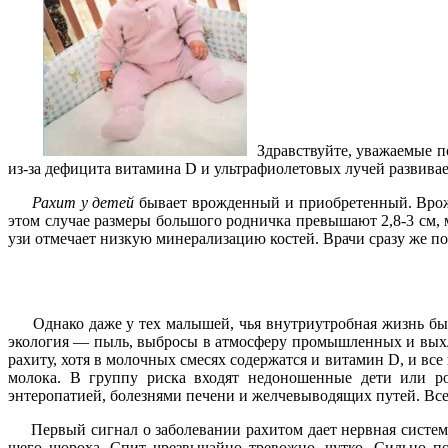
Здравствуйте, уважаемые п
из-за дефицита витамина D и ультрафиолетовых лучей развивае
Рахит у детей
бывает врожденный и приобретенный. Врожд
этом слу­чае размеры большого роднич­ка превышают 2,8-3 см,
узи отме­чает низкую минерализацию костей. Врачи сразу же по
Однако даже у тех малышей, чья внутриутробная жизнь была 
экология — пыль, выбросы в ат­мосферу промышленных и вы­х
рахиту, хотя в молочных смесях содержатся и витамин D, и все
молока. В группу риска входят недоношенные дети или род
энтеропатией, болезнями печени и желчевыводящих путей. Все 
Первый сигнал о заболевании рахитом дает нервная система 
шего шороха. Спит чрезвычайно тревожно, чутко. Сильно п