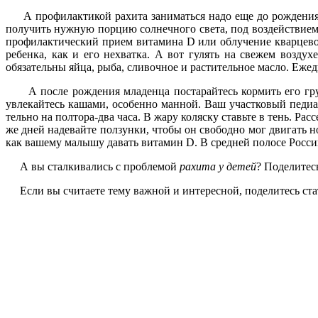
А профилактикой рахита зани­маться надо еще до рождения ре
получить нужную порцию солнечного света, под воздей­ствием к
профилактический прием витамина D или облучение кварцево
ребенка, как и его не­хватка. А вот гулять на свежем воздух
обязательны яйца, рыба, сливочное и растительное масло. Ежед
А после рождения младенца постарайтесь кормить его гру­дь
увлекайтесь кашами, особенно манной. Ваш участковый педиат
тельно на полтора-два часа. В жару коляску ставьте в тень. Рас
же дней надевайте ползунки, чтобы он свободно мог двигать но
как ва­шему малышу давать витамин D. В средней полосе России 
А вы сталкивались с проблемой
рахита у детей
? Поделитес
Если вы считаете тему важной и интересной, поделитесь стат