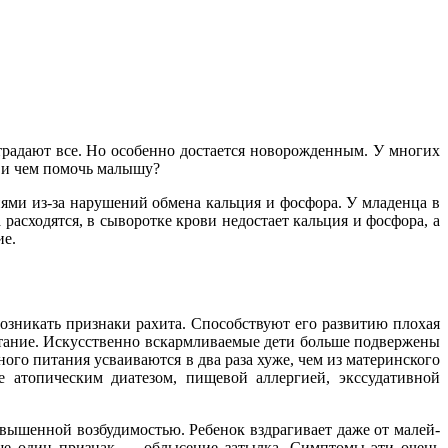
традают все. Но особен­но достается новорожденным. У многих
й
и чем помочь малышу?
ями из-за нарушений обмена кальция и фосфора. У младенца в
асходят­ся, в сыворотке крови недостает кальция и фосфора, а
ие.
зникать признаки рахита. Спо­собствуют его развитию плохая
тание. Искусственно вскармливаемые дети больше подвер­жены
го питания усваивают­ся в два раза хуже, чем из мате­ринского
атопическим диатезом, пи­щевой аллергией, экссудативной
ышенной возбудимостью. Ребе­нок вздрагивает даже от малей­
Еще один признак — облысение затылка. Симптомы эти очень