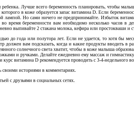
бенка. Лучше всего беремен­ность планировать, чтобы ма­лыш 
оторого в коже образу­ется запас витамина D. Если бе­ременнос
й лампой. Но сами ничего не предпринимайте. Избыток витам
е во время беременности вам необходимо несколько ча­сов в де
невно выпивайте 2 стакана молока, кефира или простоква­ши и с
ю до года или полутора лет. Если не удается, то хотя бы меся
р должен вам подсказать, когда и какие продукты вводить в ра
­сеянного солнечного света хватит, чтобы в коже малыша образова
жка­ми и ручками. Делайте ежеднев­но ему массаж и гимнастику.
курс ви­тамина D рекомендуется про­водить с 3-4-недельного воз
ь своими историями в комментариях.
ьей с друзьями в социальных сетях.