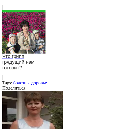
Что грипп
грядущий нам
готовит?
Tags:
болезнь
здоровье
Поделиться