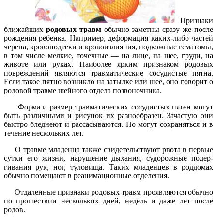
Признаки
ближайших
родовых травм
обычно заметны сразу же после
рожде­ния ребенка. Например, деформация каких-либо частей
черепа, кровоподте­ки и кровоизлияния, подкожные гема­томы,
в том числе мелкие, точечные — на лице, на шее, груди, на
животе или ру­ках. Наиболее ярким признаком родо­вых
повреждений являются травмати­ческие сосудистые пятна.
Если такое пятно возникло на затылке или шее, оно говорит о
родовой травме шейного от­дела позвоночника.
Форма и размер травматических сосу­дистых пятен могут
быть различными и рисунок их разнообразен. Зачастую они
быстро бледнеют и рассасываются. Но могут сохраняться и в
течение несколь­ких лет.
О травме младенца также свидетель­ствуют рвота в первые
сутки его жизни, нарушение дыхания, судорожные подер­
гивания рук, ног, туловища. Таких мла­денцев в роддомах
обычно помещают в реанимационные отделения.
Отдаленные признаки родовых травм проявляются обычно
по прошествии нескольких дней, недель и даже лет после
родов.