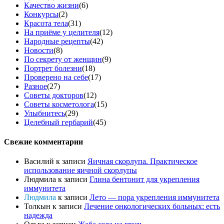
Качество жизни
(6)
Конкурсы
(2)
Красота тела
(31)
На приёме у целителя
(12)
Народные рецепты
(42)
Новости
(8)
По секрету от женщин
(9)
Портрет болезни
(18)
Проверено на себе
(17)
Разное
(27)
Советы докторов
(12)
Советы косметолога
(15)
Улыбнитесь
(29)
Целебный гербарий
(45)
Свежие комментарии
Василий
к записи
Яичная скорлупа. Практическое
использование яичной скорлупы
Людмила
к записи
Глина бентонит для укрепления
иммунитета
Людмила
к записи
Лето — пора укрепления иммунитета
Толкын
к записи
Лечение онкологических больных: есть
надежда