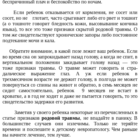
беспричинный плач и беспокойство по ночам.
Если ребенок отказывается от кормле­ния, не сосет или
сосет, но не глотает, часто срыгивает либо его рвет и тошнит
(а о тошноте говорит бледность кожи, высовывание кончика
языка), то все это тоже признаки скрытой родовой травмы. О
том же свидетельствуют хронические запоры либо постоянное
подтекание мочи и кала.
Обратите внимание, в какой позе ле­жит ваш ребенок. Если
во время сна он запрокидывает назад голову, а когда не спит, в
вертикальном положении закидывает голову назад — это
тоже признаки травмы. О травме может говорить и стра­
дальческое выражение глаз. А уж если ребенок в
трехмесячном возрасте не дер­жит голову, в полгода не может
повер­нуться со спины на живот и обратно, в семь месяцев не
сидит самостоятельно, ребенок 9 месяцев не встает в
кроватке, а в год не ходит и даже не пытается говорить, то это
свидетельство задержки его развития.
Заметив у своего ребенка некото­рые из перечисленных в
статье признаков
родовой травмы
, не впадай­те в панику. В
большинстве случа­ев они излечимы. Только не теряй­те
времени и поспешите к детско­му невропатологу. Чем раньше
вы начнете лечение, тем лучше.