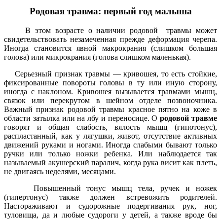
Родовая травма: первый год малыша
В этом возрасте о наличии родовой травмы может
свидетельствовать неза­меченная прежде деформация черепа.
Иногда становится явной макрокрания (слишком большая
голова) или микро­крания (голова слишком маленькая).
Серьезный признак травмы — криво­шея, то есть стойкие,
фиксированные повороты головы в ту или иную сторо­ну,
иногда с наклоном. Кривошея вызы­вается травмами мышц,
связок или пе­рекрутом в шейном отделе позвоночни­ка.
Важный признак родовой травмы ­красное пятно на коже в
области затыл­ка или на лбу и переносице. О
родовой травме
говорят и общая слабость, вя­лость мышц (гипотонус),
распластан­ный, как у лягушки, живот, отсутствие активных
движений руками и ногами. Иногда слабыми бывают только
ручки или только ножки ребенка. Или наблю­дается так
называемый акушерский па­ралич, когда рука висит как плеть,
не двигаясь неделями, месяцами.
Повышенный тонус мышц тела, ручек и ножек
(гипертонус) также должен встревожить родителей.
Настораживают и судорожные подергивания рук, ног,
туловища, да и любые судороги у детей, а также вроде бы