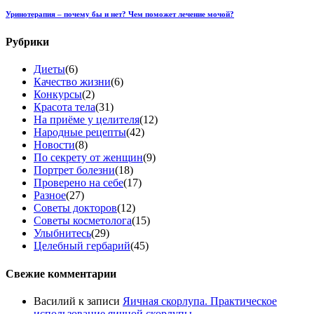
Уринотерапия – почему бы и нет? Чем поможет лечение мочой?
Рубрики
Диеты
(6)
Качество жизни
(6)
Конкурсы
(2)
Красота тела
(31)
На приёме у целителя
(12)
Народные рецепты
(42)
Новости
(8)
По секрету от женщин
(9)
Портрет болезни
(18)
Проверено на себе
(17)
Разное
(27)
Советы докторов
(12)
Советы косметолога
(15)
Улыбнитесь
(29)
Целебный гербарий
(45)
Свежие комментарии
Василий
к записи
Яичная скорлупа. Практическое
использование яичной скорлупы