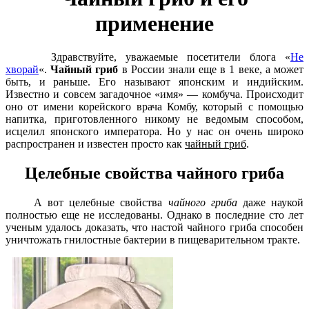
применение
Здравствуйте, уважаемые посетители блога «
Не
хворай
«.
Чайный гриб
в России знали еще в 1 веке, а может
быть, и раньше. Его называют японским и индийским.
Известно и со­всем загадочное «имя» — комбуча. Про­исходит
оно от имени корейского врача Комбу, который с помощью
напитка, приготовленного никому не ведомым способом,
исцелил японского импера­тора. Но у нас он очень широко
распро­странен и известен просто как
чайный гриб
.
Целебные свойства чайного гриба
А вот целебные свойства
чайного гриба
даже наукой
полностью еще не исследованы. Однако в последние сто лет
ученым удалось доказать, что на­стой чайного гриба способен
уничто­жать гнилостные бактерии в пищева­рительном тракте.