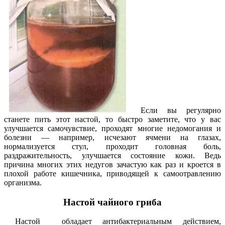
Если вы регулярно
станете пить этот настой, то быстро заметите, что у вас
улучшается само­чувствие, проходят многие недомо­гания и
болезни — например, исчеза­ют ячмени на глазах,
нормализуется стул, проходит головная боль,
раздражительность, улучшается состоя­ние кожи. Ведь
причина многих этих недугов зачастую как раз и кроет­ся в
плохой работе кишечника, при­водящей к самоотравлению
организ­ма.
Настой чайного гриба
Настой обладает антибактериальным действием,