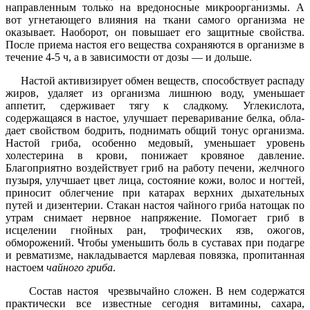
направленным только на вредоносные микроорганизмы. А
вот угнетающего влияния на ткани самого организма не
оказывает. Наоборот, он повыша­ет его защитные свойства.
После приема настоя его вещества сохраняются в организме в
течение 4-5 ч, а в зави­симости от дозы — и дольше.
Настой активизирует обмен веществ, способствует распаду
жиров, удаляет из организма лишнюю воду, уменьша­ет
аппетит, сдерживает тягу к сладкому. Углекислота,
содержащаяся в настое, улучшает переваривание белка, обла­
дает свойством бодрить, поднимать об­щий тонус организма.
Настой гриба, особенно медовый, уменьшает уровень
холестерина в крови, понижает кровя­ное давление.
Благоприятно воздей­ствует гриб на работу печени, желчного
пузыря, улучшает цвет лица, состояние кожи, волос и ногтей,
приносит облег­чение при катарах верхних дыхатель­ных
путей и дизентерии. Стакан настоя чайного гриба натощак по
утрам снима­ет нервное напряжение. Помогает гриб в
исцелении гнойных ран, трофиче­ских язв, ожогов,
обморожений. Чтобы уменьшить боль в суставах при подагре
и ревматизме, накладывается марлевая повязка, пропитанная
настоем
чайно­го гриба
.
Состав настоя чрезвы­чайно сложен. В нем содержатся
прак­тически все известные сегодня вита­мины, сахара,