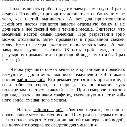
Подкармливать грибок сладким чаем рекомендуют 1 раз в
неделю. Но вооб­ще, приходится доливать его в банку по мере
того, как настой выпивается. А вот для приготовления
лечебного на­стоя придется завести отдельную банку и не
доливать в нее свежий чай в тече­ние месяца. Считается, что
месячный настой самый целебный. При разрастании гриб
можно отслаивать, затем про­мывать в прохладной свежей
воде. Вме­сто сахара полезнее использовать мед. А чай
заваривать лучше зеленый. (Кстати, гриб нуждается в
регулярном промыва­нии в прохладной воде, ну хотя бы 1 раз
в месяц.)
Чтобы улучшить обмен веществ в ор­ганизме и повысить
иммунитет, доста­точно выпивать ежедневно 3-4 стакана
настоя
чайного гриба
. Его рекоменду­ется пить при ангине, а
если заболело горло, то надо делать полоскания чуть
подогретым настоем каждый час. При геморрое полезно
прикладывать к шиш­кам салфетку, смоченную в настое чай­
ного гриба, смешанного с медом.
Настоя
чайного гриба
«боятся» пер­хоть, мозоли и
ороговевшие места на ступнях ног. По утрам и вечерам им по­
лезно полоскать рот. А соединив настой с минеральной водой,
вы получите пре­красное средство для умывания.