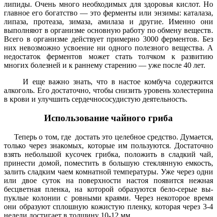
липиды. Очень много необходимых для здоровья кислот. Но
главное его богатство — это ферменты или энзимы: каталаза,
липаза, проте­аза, зимаза, амилаза и другие. Именно они
выполняют в организме основную работу по обмену веществ.
Всего в ор­ганизме действует примерно 3000 фер­ментов. Без
них невозможно усвоение ни одного полезного вещества. А
недостаток ферментов может стать толчком к развитию
многих болезней и к раннему старению — уже после 40 лет.
И еще важно знать, что в настое комбуча содержится
алкоголь. Его достаточно, чтобы снизить уровень хо­лестерина
в крови и улучшить сердечно­сосудистую деятельность.
Использование чайного гриба
Теперь о том, где до­стать это целебное средство. Думается,
только через знако­мых, которые им пользуются. Доста­точно
взять небольшой кусочек грибка, положить в сладкий чай,
принести до­мой, поместить в большую стеклянную емкость,
залить сладким чаем комнат­ной температуры. Уже через одни
или двое суток на поверхности настоя по­явится нежная
бесцветная пленка, на которой образуются бело-серые вы­
пуклые колонии с ровными краями. Через некоторое время
они образуют сплошную кожистую пленку, которая через 3-4
недели достигает в толщину 10-12 мм.