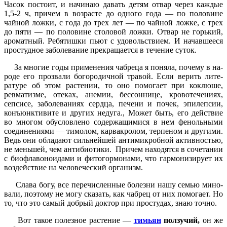
Часок постоит, и начинаю давать детям отвар че­рез каждые
1,5-2 ч, причем в возрасте до одного года — по половине
чайной ложки, с года до трех лет — по чайной ложке, с трех
до пяти — по половине сто­ловой ложки. Отвар не горький,
ароматный. Ребятишки пьют с удовольствием. И начавшееся
простудное заболевание пре­кращается в течение суток.
За многие годы применения чабреца я поняла, почему в на­
роде его прозвали богородичной травой. Если верить лите­
ратуре об этом растении, то оно помогает при коклюше,
ревма­тизме, отеках, анемии, бессон­нице, кровотечениях,
сепсисе, заболеваниях сердца, печени и почек, эпилепсии,
конъюнкти­вите и других недуга., Может быть, его действие
во многом обусловлено содержащимися в нем фенольными
соединения­ми — тимолом, карвакролом, терпеном и другими.
Ведь они обладают сильнейшей анти­микробной активностью,
не меньшей, чем антибиотики. Причем находятся в сочетании
с биофлавоноидами и фито­гормонами, что гармонизирует их
воздействие на человечес­кий организм.
Слава богу, все перечислен­ные болезни нашу семью мино­
вали, поэтому не могу сказать, как чабрец от них помогает. Но
то, что это самый добрый док­тор при простудах, знаю точно.
Вот такое полезное растение —
тимьян
ползучий,
он же