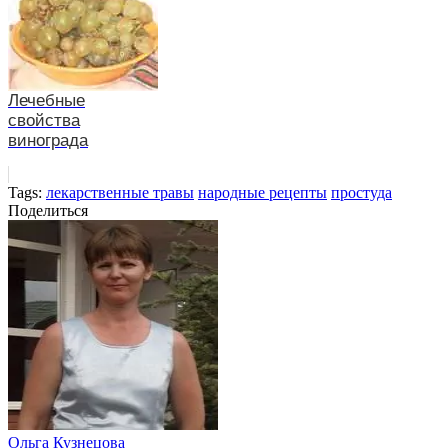
Лечебные
свойства
винограда
Tags:
лекарственные травы
народные рецепты
простуда
Поделиться
Ольга Кузнецова