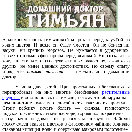
А можно устроить тимьяновый коврик и перед клум­бой из
ярких цветов. И везде он будет уместен. Он не бо­ится ни
засухи, ни крепких морозов. Не нуждается в удоб­рениях,
разве что только в фосфорном перед зимовкой. Но рассказать я
хочу не столько о его декоративных ка­чествах, сколько о
других, не менее ценных достоинствах. По своему опыту
знаю, что
тимьян ползучий
— замечательный до­машний
доктор.
У меня двое детей. При простудных заболеваниях я
перепробовала на них многие безобидные
растительные
средства
и остановилась на ти­мьяне, потому что обнаружила в
нем поистине чудесную спо­собность излечивать простуды.
Стоит ребенку начать болеть — ­скажем, температура
подскочи­ла, возник легкий насморк, гор­лышко покраснело, —
сразу на­чинаю давать отвар
тимьяна ползучего
. Чайную
ложку смеси травы и цветков в фарфоровом чайни­ке заливаю
стаканом кипящей воды и обертываю махровым полотенцем.