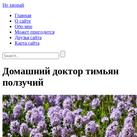
Не хворай
Главная
О сайте
Обо мне
Может пригодится
Друзья сайта
Карта сайта
Домашний доктор тимьян
ползучий