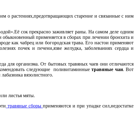
рим о растениях,предотвращающих старение и связанные с ним
одой».Её сок прекрасно заживляет раны. На самом деле одним
быкновенный применяется в сборах при лечении бронхита и
роде как чабрец или богородская трава. Его настои применяют
лезнях почек и печени,язве желудка, заболеваниях сердца и
еда для организма. От бытовых травяных чаев они отличаются
рекомендовать следующие поливитаминные
травяные чаи
. Вот
 лабазника вязолистного.
или листья мяты.
эти
травяные сборы
применяются и при упадке сил,недостатке