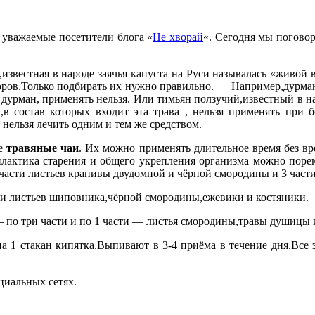
, уважаемые посетители блога «
Не хворай
«. Сегодня мы погово
естная в народе заячья капуста на Руси называлась «живой в
оров.Только подбирать их нужно правильно.
Например,дурман о
дурман, применять нельзя. Или тимьян ползучий,известный в на
 состав которых входит эта трава , нельзя применять при бо
 нельзя лечить одним и тем же средством.
ие
травяные чаи
. Их можно применять длительное время без вр
илактика старения и общего укрепления организма можно по
 части листьев крапивы двудомной и чёрной смородины и 3 части
ти листьев шиповника,чёрной смородины,ежевики и костяники.
по три части и по 1 части — листья смородины,травы душицы 
на 1 стакан кипятка.Выпивают в 3-4 приёма в течение дня.Все 
циальных сетях.