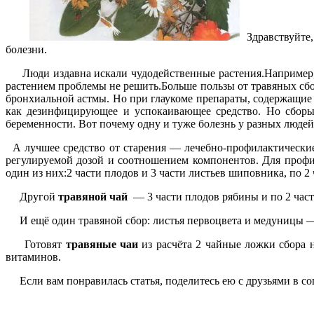
Здравствуйте
болезни.
Люди издавна искали чудодейственные растения.Например,изв
растением проблемы не решить.Больше пользы от травяных сб
бронхиальной астмы. Но при глаукоме препараты, содержащие 
как дезинфицирующее и успокаивающее средство. Но сборы,в
беременности. Вот почему одну и туже болезнь у разных людей
А лучшее средство от старения — лечебно-профилактическ
регулируемой дозой и соотношением компонентов. Для проф
один из них:2 части плодов и 3 части листьев шиповника, по 2
Другой
травяной чай
— 3 части плодов рябины и по 2 час
И ещё один травяной сбор: листья первоцвета и медуницы — 
Готовят
травяные чаи
из расчёта 2 чайные ложки сбора 
витаминов.
Если вам понравилась статья, поделитесь ею с друзьями в со