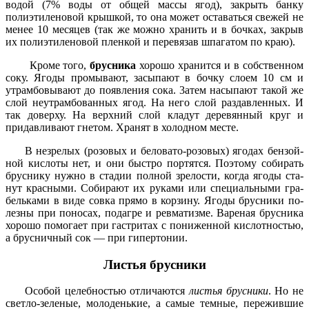
водой (7% воды от общей массы ягод), закрыть банку
полиэтиленовой крышкой, то она может оста­ваться свежей не
менее 10 месяцев (так же можно хранить и в бочках, закрыв
их полиэтилено­вой пленкой и перевязав шпага­том по краю).
Кроме того,
брусника
хорошо хранится и в собственном
соку. Ягоды промывают, засыпают в бочку слоем 10 см и
утрамбовы­вают до появления сока. 3атем насыпают такой же
слой неу­трамбованных ягод. На него ­слой раздавленных. И
так до­верху. На верхний слой кладут деревянный круг и
придавлива­ют гнетом. Хранят в холодном месте.
В незрелых (розовых и бело­вато-розовых) ягодах бензой­
ной кислоты нет, и они быстро портятся. Поэтому собирать
бруснику нужно в стадии пол­ной зрелости, когда ягоды ста­
нут красными. Собирают их ру­ками или специальными гра­
бельками в виде совка прямо в корзину. Ягоды брусники по­
лезны при поносах, подагре и ревматизме. Вареная брусника
хорошо помогает при гастри­тах с пониженной кислотнос­тью,
а брусничный сок — при ги­пертонии.
Листья брусники
Особой целебностью отлича­ются
листья брусники
. Но не
светло-зеленые, молоденькие, а самые темные, пережившие