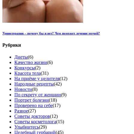
Уринотерапия – почему бы и нет? Чем поможет лечение мочой?
Рубрики
Диеты
(6)
Качество жизни
(6)
Конкурсы
(2)
Красота тела
(31)
На приёме у целителя
(12)
Народные рецепты
(42)
Новости
(8)
По секрету от женщин
(9)
Портрет болезни
(18)
Проверено на себе
(17)
Разное
(27)
Советы докторов
(12)
Советы косметолога
(15)
Улыбнитесь
(29)
Целебный гербарий
(45)