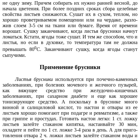
не одну зиму. Причем собирать их нужно ранней весной, до
на­чала цветения. При более позд­них сроках сбора целебные
свойства листьев снижаются. Сушат их в сухом, теплом, но
хо­рошо проветриваемом поме­щении или на чердаке, разло­
жив слоем 3-5 см на ткани или бумаге. Время от времени
воро­шат. Сушку заканчивают, когда листья брусники начнут
ломаться. Кстати, ягоды тоже сушат. И тем же спо­собом, что и
листья, но если в духовке, то температура там не должна
0
превышать 80
C. Закан­чивают сушку, когда ягоды ста­нут
сыпучими.
Применение брусники
Листья брусники
использует­ся при почечно-каменных
забо­леваниях, при болезнях моче­вого и желчного пузырей,
как вяжущее средство при желудочно-кишечных
заболеваниях, при сахарном диабете и еще как хорошее
тонизирующее сред­ство. А поскольку в бруснике много
винной и салициловой кислот, то настои и отвары из ее
листьев хорошо помогают при подагре и ревматизме, а также
при гриппе и простудах. Гото­вить настои легко: 1 ст. ложку
листьев залейте стаканом ки­пятка, настаивайте 30 мин,
охладите и пейте по 1 ст. ложке 3-4 раза в день. А для приго­
товления отвара 2 ч. ложки ли­стьев залейте стаканом воды и