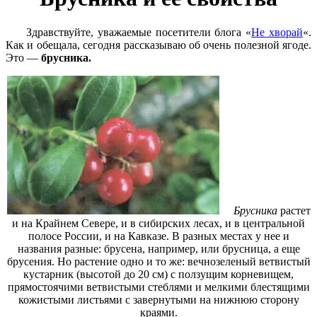
Здравствуйте, уважаемые посетители блога «
Не хворай
«.
Как и обещала, сегодня рассказываю об очень полезной ягоде.
Это —
брусника.
Брусника
растет
и на Крайнем Севере, и в сибирских лесах, и в центральной
полосе России, и на Кавказе. В разных местах у нее и
названия разные: брусе­на, например, или брусница, а еще
брусения. Но растение одно и то же: вечнозеленый вет­вистый
кустарник (высотой до 20 см) с ползущим корневи­щем,
прямостоячими ветвисты­ми стеблями и мелкими блестя­щими
кожистыми листьями с завернутыми на нижнюю сторо­ну
краями.