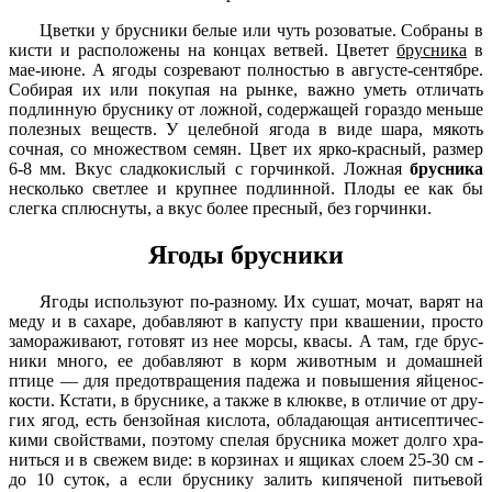
Цветки у брусники белые или чуть розоватые. Собраны в
кисти и расположены на кон­цах ветвей. Цветет
брусника
в
мае-июне. А ягоды созревают полностью в августе-сентябре.
Собирая их или покупая на рынке, важно уметь отличать
подлинную бруснику от лож­ной, содержащей гораздо меньше
полезных веществ. У целебной ягода в виде шара, мякоть
сочная, со множеством семян. Цвет их ярко-красный, размер
6-8 мм. Вкус сладко­кислый с горчинкой. Ложная
брусника
несколько светлее и крупнее подлинной. Плоды ее как бы
слегка сплюснуты, а вкус более пресный, без гор­чинки.
Ягоды брусники
Ягоды используют по-разно­му. Их сушат, мочат, варят на
меду и в сахаре, добавляют в капусту при квашении, просто
замораживают, готовят из нее морсы, квасы. А там, где брус­
ники много, ее добавляют в корм животным и домашней
птице — для предотвращения падежа и повышения яйценос­
кости. Кстати, в бруснике, а также в клюкве, в отличие от дру­
гих ягод, есть бензойная кисло­та, обладающая антисептичес­
кими свойствами, поэтому спелая брусника может долго хра­
ниться и в свежем виде: в корзи­нах и ящиках слоем 25-30 см ­
до 10 суток, а если бруснику за­лить кипяченой питьевой