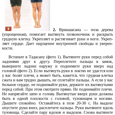
2.
Врикшасана — поза дерева
(упрощенная), помогает вытя­нуть позвоночник и раскрыть
грудную клетку. Укрепляет и растягивает руки и ноги. Укреп­
ляет сердце. Дает ощущение внутренней свободы и уверен­
ности.
Встаньте в Тадасану (фото 1). Вытяните руки перед собой
ладонями друг к другу. Перепле­тите пальцы в замок,
выверни­те ладони наружу и поднимите руки вверх над
головой (фото 2). Если вытянуть руки в локтях не удастся или
у вас болят пле­чи, а может быть, кажется, что грудная клетка
сжата и вам трудно дышать, не сплетайте пальцы. А если у вас
больное сердце, не поднимайте руки, держите их вытянутыми
перед собой. При этом смотрите пря­мо. Не поднимайте плечи.
Не напрягайте шею и голову. Вы­тянутые вверх руки должны
быть в одной плоскости с головой, туловищем и ногами.
Дышите спокойно. Оставайтесь в позе 20-30 с. На выдохе
опус­тите руки вниз, расплетите пальцы. Руки вытяните вдоль
туловища. Сделайте пару вдо­хов и выдохов. Снова вытяните