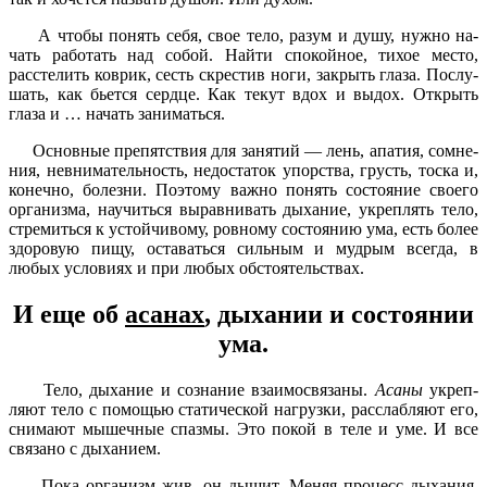
А чтобы понять себя, свое тело, разум и душу, нужно на­
чать работать над собой. Най­ти спокойное, тихое место,
расстелить коврик, сесть скре­стив ноги, закрыть глаза. Послу­
шать, как бьется сердце. Как текут вдох и выдох. Открыть
глаза и … начать заниматься.
Основные препятствия для занятий — лень, апатия, сомне­
ния, невнимательность, недо­статок упорства, грусть, тоска и,
конечно, болезни. Поэтому важно понять состояние свое­го
организма, научиться вы­равнивать дыхание, укреплять тело,
стремиться к устойчиво­му, ровному состоянию ума, есть более
здоровую пищу, ос­таваться сильным и мудрым всегда, в
любых условиях и при любых обстоятельствах.
И еще об
асанах
, дыхании и состоянии
ума.
Тело, дыхание и сознание взаимосвязаны.
Асаны
укреп­
ляют тело с помощью статичес­кой нагрузки, расслабляют его,
снимают мышечные спазмы. Это покой в теле и уме. И все
связано с дыханием.
Пока организм жив, он дышит. Меняя процесс дыхания,