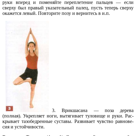
руки вперед и поменяйте пере­плетение пальцев — если
сверху был правый указательный па­лец, пусть теперь сверху
окажется левый. Повторите позу и вернитесь в и.п.
3. Врикшасана — поза дерева
(полная). Укрепляет ноги, вы­тягивает туловище и руки. Рас­
крывает тазобедренные суста­вы. Развивает чувство равнове­
сия и устойчивости.