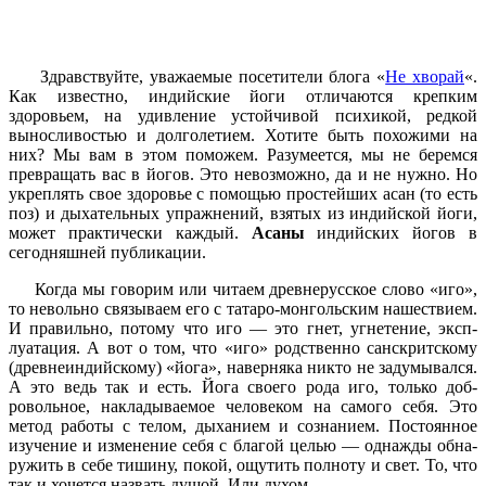
Здравствуйте, уважаемые посетители блога «
Не хворай
«.
Как известно, индийские йоги отличаются крепким
здоровьем, на удивление устойчивой психикой, редкой
выносливостью и долголетием. Хотите быть похожими на
них? Мы вам в этом поможем. Разумеется, мы не беремся
превращать вас в йогов. Это невозможно, да и не нужно. Но
укреплять свое здоровье с помощью простейших асан (то есть
поз) и дыхательных упражнений, взятых из индийской йоги,
может практически каждый.
Асаны
индийских йогов в
сегодняшней публикации.
Когда мы говорим или чита­ем древнерусское слово «иго»,
то невольно связываем его с та­таро-монгольским нашестви­ем.
И правильно, потому что иго — это гнет, угнетение, эксп­
луатация. А вот о том, что «иго» родственно санскритскому
(древнеиндийскому) «йога», наверняка никто не задумывал­ся.
А это ведь так и есть. Йога ­своего рода иго, только доб­
ровольное, накладываемое че­ловеком на самого себя. Это
метод работы с телом, дыхани­ем и сознанием. Постоянное
изучение и изменение себя с благой целью — однажды обна­
ружить в себе тишину, покой, ощутить полноту и свет. То, что
так и хочется назвать душой. Или духом.