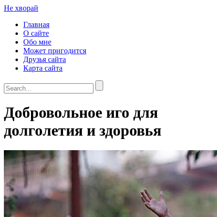
Не хворай
Главная
О сайте
Обо мне
Может пригодится
Друзья сайта
Карта сайта
Добровольное иго для
долголетия и здоровья