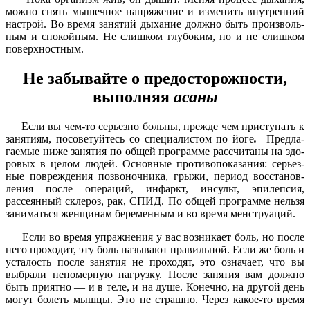
можно снять мышечное напря­жение и изменить внутренний
настрой. Во время занятий ды­хание должно быть произволь­
ным и спокойным. Не слишком глубоким, но и не слишком
по­верхностным.
Не забывайте о предосторожности,
выполняя
асаны
Если вы чем-то серьезно больны, прежде чем присту­пать к
занятиям, посоветуйтесь со специалистом по йоге
.
Предла­
гаемые ниже занятия по общей программе рассчитаны на здо­
ровых в целом людей. Основ­ные противопоказания: серьез­
ные повреждения позвоночни­ка, грыжи, период восстанов­
ления после операций, ин­фаркт, инсульт, эпилепсия,
рассеянный склероз, рак, СПИД. По общей программе нельзя
заниматься женщинам беременным и во время мен­струаций.
Если во время упражнения у вас возникает боль, но после
него проходит, эту боль назы­вают правильной. Если же боль и
усталость после занятия не проходят, это означает, что вы
выбрали непомерную нагрузку. После занятия вам должно
быть приятно — и в теле, и на душе. Конечно, на другой день
мо­гут болеть мышцы. Это не страшно. Через какое-то вре­мя