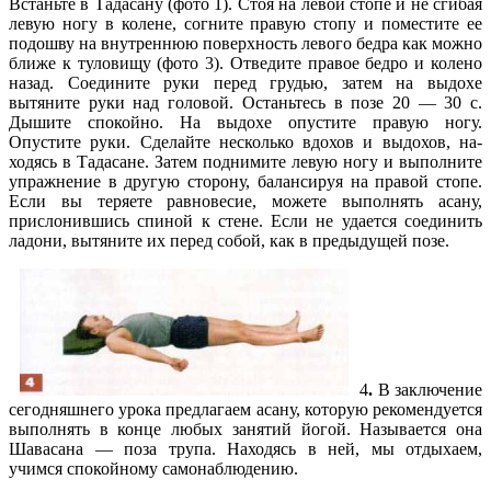
Встаньте в Тадасану (фото 1). Стоя на левой стопе и не сги­бая
левую ногу в колене, со­гните правую стопу и помес­тите ее
подошву на внутрен­нюю поверхность левого бед­рa как можно
ближе к тулови­щу (фото 3). Отведите правое бедро и колено
назад. Соеди­ните руки перед грудью, затем на выдохе
вытяните руки над головой. Останьтесь в позе 20 — 30 с.
Дышите спокойно. На вы­дoxe опустите правую ногу.
Опустите руки. Сделайте не­сколько вдохов и выдохов, на­
ходясь в Тадасане. Затем под­нимите левую ногу и выполнит­е
упражнение в другую сто­рону, балансируя на правой стопе.
Если вы теряете равновесие, можете выполнять аса­ну,
прислонившись спиной к стене. Если не удается соеди­нить
ладони, вытяните их пе­ред собой, как в предыдущей позе.
4
.
В заключение
сегодняшне­го урока предлагаем асану, ко­торую рекомендуется
выпол­нять в конце любых занятий йо­гой. Называется она
Шавасана — ­поза трупа. Находясь в ней, мы отдыхаем,
учимся спокойному самонаблюдению.