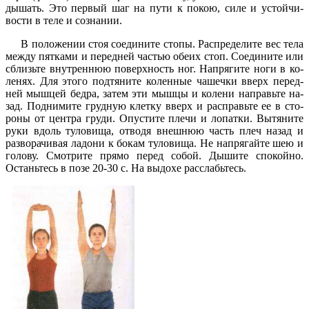
дышать. Это первый шаг на пути к покою, силе и устойчи­
вости в теле и сознании.
В положении стоя соедини­те стопы. Распределите вес тела
между пятками и передней ча­стью обеих стоп. Соедините или
сблизьте внутреннюю поверх­ность ног. Напрягите ноги в ко­
ленях. Для этого подтяните ко­ленные чашечки вверх перед­
ней мышцей бедра, затем эти мышцы и колени направьте на­
зад. Поднимите грудную клет­ку вверх и расправьте ее в сто­
роны от центра груди. Опусти­те плечи и лопатки. Вытяните
руки вдоль туловища, отводя внешнюю часть плеч назад и
разворачивая ладони к бокам туловища. Не напрягайте шею и
голову. Смотрите прямо пе­ред собой. Дышите спокойно.
Останьтесь в позе 20-30 с. На выдохе расслабьтесь.