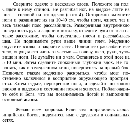
Сверните одеяло в несколь­ко слоев. Положите на пол.
Сядьте к нему спиной. Не раз­гибая ног, на выдохе лягте на
пол — головой на это одеяло (фото 4). Осторожно вытяните
ноги и раздвиньте их на 10-40 см, чтобы ноги, живот, таз и
весь тазовый пояс расслаби­лись. Разворачивая внутрен­нюю
поверхность рук и ладони к потолку, отведите руки от тела на
такое расстояние, чтобы опустились плечи и расслаби­лась
шея. Не поднимайте руки выше линии плеч. Медленно
опустите взгляд и закройте гла­за. Полностью расслабьте все
тело, ощущая его часть за час­тью — голову, шею, руки, туло­
вище и ноги. Не думайте ни о чем. Останьтесь в этой позе на
5-10 мин. Затем сделайте спо­койный глубокий вдох. Не то­
ропясь, как в замедленном кино, повернитесь на правый бок.
Позвольте глазам медлен­но раскрыться, чтобы мозг по­
степенно включился в воспри­ятие окружающего простран­
ства. Затем сядьте, перекрестив ноги, и сделайте несколько
вдохов и выдохов в состоянии покоя и ясности. Поблагодари­
те себя и Бога, что вы позани­мались йогой и выполнили
основный
асаны
.
Желаю всем здоровья. Если вам понравились
асаны
индийских йогов, поделитесь ими с друзьями в социальных
сетях.